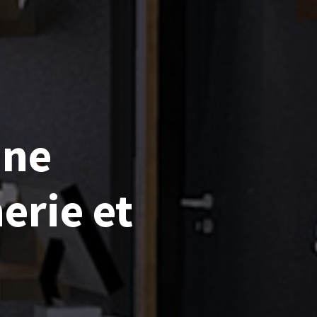
une
erie et