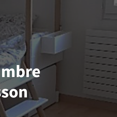
ambre
sson