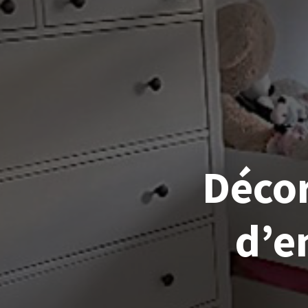
Déco
d’e